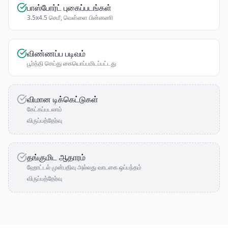
பாஸ்போர்ட் புகைப்படங்கள்
3.5x4.5 செமீ, வெள்ளை பின்னணி
விண்ணப்ப படிவம்
பூர்த்தி செய்து கையொப்பமிடப்பட்டது
விமான டிக்கெட்டுகள்
கேட்கப்படலாம்
விருப்பத்தேர்வு
தங்குமிட ஆதாரம்
ஹோட்டல் முன்பதிவு அல்லது வாடகை ஒப்பந்தம்
விருப்பத்தேர்வு