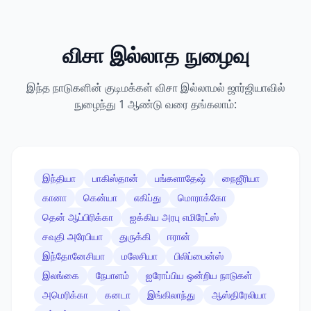
விசா இல்லாத நுழைவு
இந்த நாடுகளின் குடிமக்கள் விசா இல்லாமல் ஜார்ஜியாவில்
நுழைந்து 1 ஆண்டு வரை தங்கலாம்:
இந்தியா
பாகிஸ்தான்
பங்களாதேஷ்
நைஜீரியா
கானா
கென்யா
எகிப்து
மொராக்கோ
தென் ஆப்பிரிக்கா
ஐக்கிய அரபு எமிரேட்ஸ்
சவுதி அரேபியா
துருக்கி
ஈரான்
இந்தோனேசியா
மலேசியா
பிலிப்பைன்ஸ்
இலங்கை
நேபாளம்
ஐரோப்பிய ஒன்றிய நாடுகள்
அமெரிக்கா
கனடா
இங்கிலாந்து
ஆஸ்திரேலியா